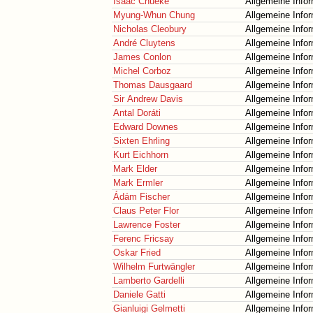
Isaac Chueke
Allgemeine Info
Myung-Whun Chung
Allgemeine Info
Nicholas Cleobury
Allgemeine Info
André Cluytens
Allgemeine Info
James Conlon
Allgemeine Info
Michel Corboz
Allgemeine Info
Thomas Dausgaard
Allgemeine Info
Sir Andrew Davis
Allgemeine Info
Antal Doráti
Allgemeine Info
Edward Downes
Allgemeine Info
Sixten Ehrling
Allgemeine Info
Kurt Eichhorn
Allgemeine Info
Mark Elder
Allgemeine Info
Mark Ermler
Allgemeine Info
Ádám Fischer
Allgemeine Info
Claus Peter Flor
Allgemeine Info
Lawrence Foster
Allgemeine Info
Ferenc Fricsay
Allgemeine Info
Oskar Fried
Allgemeine Info
Wilhelm Furtwängler
Allgemeine Info
Lamberto Gardelli
Allgemeine Info
Daniele Gatti
Allgemeine Info
Gianluigi Gelmetti
Allgemeine Info