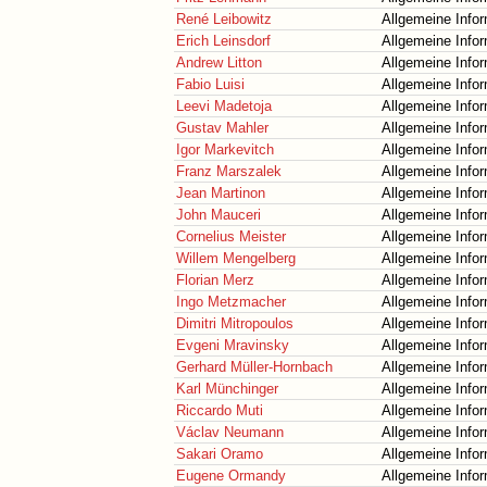
René Leibowitz
Allgemeine Info
Erich Leinsdorf
Allgemeine Info
Andrew Litton
Allgemeine Info
Fabio Luisi
Allgemeine Info
Leevi Madetoja
Allgemeine Info
Gustav Mahler
Allgemeine Info
Igor Markevitch
Allgemeine Info
Franz Marszalek
Allgemeine Info
Jean Martinon
Allgemeine Info
John Mauceri
Allgemeine Info
Cornelius Meister
Allgemeine Info
Willem Mengelberg
Allgemeine Info
Florian Merz
Allgemeine Info
Ingo Metzmacher
Allgemeine Info
Dimitri Mitropoulos
Allgemeine Info
Evgeni Mravinsky
Allgemeine Info
Gerhard Müller-Hornbach
Allgemeine Info
Karl Münchinger
Allgemeine Info
Riccardo Muti
Allgemeine Info
Václav Neumann
Allgemeine Info
Sakari Oramo
Allgemeine Info
Eugene Ormandy
Allgemeine Info