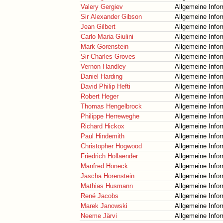
Valery Gergiev
Allgemeine Info
Sir Alexander Gibson
Allgemeine Info
Jean Gilbert
Allgemeine Info
Carlo Maria Giulini
Allgemeine Info
Mark Gorenstein
Allgemeine Info
Sir Charles Groves
Allgemeine Info
Vernon Handley
Allgemeine Info
Daniel Harding
Allgemeine Info
David Philip Hefti
Allgemeine Info
Robert Heger
Allgemeine Info
Thomas Hengelbrock
Allgemeine Info
Philippe Herreweghe
Allgemeine Info
Richard Hickox
Allgemeine Info
Paul Hindemith
Allgemeine Info
Christopher Hogwood
Allgemeine Info
Friedrich Hollaender
Allgemeine Info
Manfred Honeck
Allgemeine Info
Jascha Horenstein
Allgemeine Info
Mathias Husmann
Allgemeine Info
René Jacobs
Allgemeine Info
Marek Janowski
Allgemeine Info
Neeme Järvi
Allgemeine Info