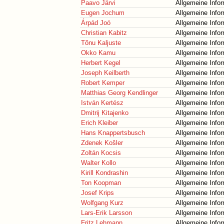
Paavo Järvi
Allgemeine Info
Eugen Jochum
Allgemeine Info
Árpád Joó
Allgemeine Info
Christian Kabitz
Allgemeine Info
Tõnu Kaljuste
Allgemeine Info
Okko Kamu
Allgemeine Info
Herbert Kegel
Allgemeine Info
Joseph Keilberth
Allgemeine Info
Robert Kemper
Allgemeine Info
Matthias Georg Kendlinger
Allgemeine Info
István Kertész
Allgemeine Info
Dmitrij Kitajenko
Allgemeine Info
Erich Kleiber
Allgemeine Info
Hans Knappertsbusch
Allgemeine Info
Zdenek Košler
Allgemeine Info
Zoltán Kocsis
Allgemeine Info
Walter Kollo
Allgemeine Info
Kirill Kondrashin
Allgemeine Info
Ton Koopman
Allgemeine Info
Josef Krips
Allgemeine Info
Wolfgang Kurz
Allgemeine Info
Lars-Erik Larsson
Allgemeine Info
Fritz Lehmann
Allgemeine Info