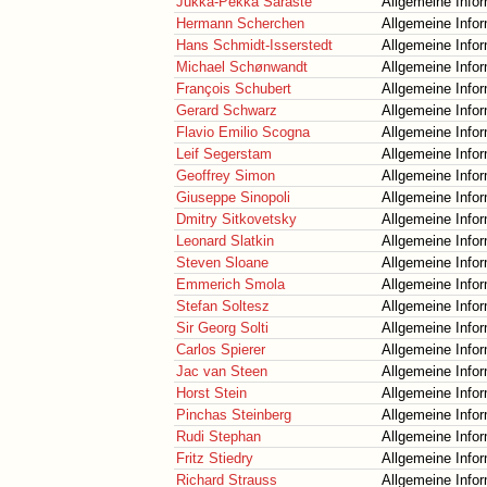
Jukka-Pekka Saraste
Allgemeine Info
Hermann Scherchen
Allgemeine Info
Hans Schmidt-Isserstedt
Allgemeine Info
Michael Schønwandt
Allgemeine Info
François Schubert
Allgemeine Info
Gerard Schwarz
Allgemeine Info
Flavio Emilio Scogna
Allgemeine Info
Leif Segerstam
Allgemeine Info
Geoffrey Simon
Allgemeine Info
Giuseppe Sinopoli
Allgemeine Info
Dmitry Sitkovetsky
Allgemeine Info
Leonard Slatkin
Allgemeine Info
Steven Sloane
Allgemeine Info
Emmerich Smola
Allgemeine Info
Stefan Soltesz
Allgemeine Info
Sir Georg Solti
Allgemeine Info
Carlos Spierer
Allgemeine Info
Jac van Steen
Allgemeine Info
Horst Stein
Allgemeine Info
Pinchas Steinberg
Allgemeine Info
Rudi Stephan
Allgemeine Info
Fritz Stiedry
Allgemeine Info
Richard Strauss
Allgemeine Info