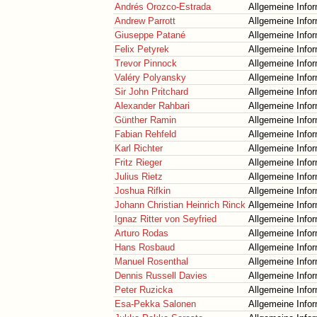
Andrés Orozco-Estrada
Allgemeine Info
Andrew Parrott
Allgemeine Info
Giuseppe Patané
Allgemeine Info
Felix Petyrek
Allgemeine Info
Trevor Pinnock
Allgemeine Info
Valéry Polyansky
Allgemeine Info
Sir John Pritchard
Allgemeine Info
Alexander Rahbari
Allgemeine Info
Günther Ramin
Allgemeine Info
Fabian Rehfeld
Allgemeine Info
Karl Richter
Allgemeine Info
Fritz Rieger
Allgemeine Info
Julius Rietz
Allgemeine Info
Joshua Rifkin
Allgemeine Info
Johann Christian Heinrich Rinck
Allgemeine Info
Ignaz Ritter von Seyfried
Allgemeine Info
Arturo Rodas
Allgemeine Info
Hans Rosbaud
Allgemeine Info
Manuel Rosenthal
Allgemeine Info
Dennis Russell Davies
Allgemeine Info
Peter Ruzicka
Allgemeine Info
Esa-Pekka Salonen
Allgemeine Info