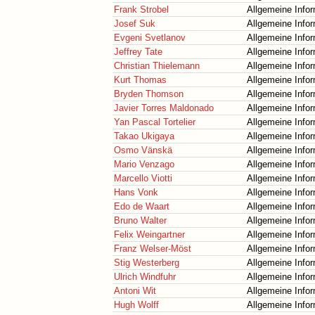
Frank Strobel
Allgemeine Info
Josef Suk
Allgemeine Info
Evgeni Svetlanov
Allgemeine Info
Jeffrey Tate
Allgemeine Info
Christian Thielemann
Allgemeine Info
Kurt Thomas
Allgemeine Info
Bryden Thomson
Allgemeine Info
Javier Torres Maldonado
Allgemeine Info
Yan Pascal Tortelier
Allgemeine Info
Takao Ukigaya
Allgemeine Info
Osmo Vänskä
Allgemeine Info
Mario Venzago
Allgemeine Info
Marcello Viotti
Allgemeine Info
Hans Vonk
Allgemeine Info
Edo de Waart
Allgemeine Info
Bruno Walter
Allgemeine Info
Felix Weingartner
Allgemeine Info
Franz Welser-Möst
Allgemeine Info
Stig Westerberg
Allgemeine Info
Ulrich Windfuhr
Allgemeine Info
Antoni Wit
Allgemeine Info
Hugh Wolff
Allgemeine Info