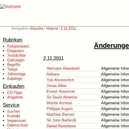
Navigation:
Klassika
/
Historie
/
2.11.2011
Rubriken
Änderungen
Komponisten
Dirigenten
Textdichter
2.11.2011
Gattungen
Begriffe
Hermann Abendroth
Allgemeine Info
Tempi
Jahrestage
Adriano
Allgemeine Info
Kataloge
Yuri Ahronovitch
Allgemeine Info
Einkaufen
Jonas Alber
Allgemeine Info
Ernest Ansermet
Allgemeine Info
CD-Tipps
Angebote
Sir David Atherton
Allgemeine Info
Moshe Atzmon
Allgemeine Info
Service
Philippe Auguin
Allgemeine Info
Suchen
Matthias Bamert
Allgemeine Info
Kontakt
Sir John Barbirolli
Allgemeine Info
Impressum
Datenschutz
Daniel Barenboim
Allgemeine Info