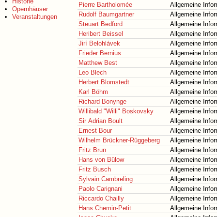
Historie
Pierre Bartholomée
Allgemeine Info
Opernhäuser
Rudolf Baumgartner
Allgemeine Info
Veranstaltungen
Steuart Bedford
Allgemeine Info
Heribert Beissel
Allgemeine Info
Jirí Belohlávek
Allgemeine Info
Frieder Bernius
Allgemeine Info
Matthew Best
Allgemeine Info
Leo Blech
Allgemeine Info
Herbert Blomstedt
Allgemeine Info
Karl Böhm
Allgemeine Info
Richard Bonynge
Allgemeine Info
Willibald "Willi" Boskovsky
Allgemeine Info
Sir Adrian Boult
Allgemeine Info
Ernest Bour
Allgemeine Info
Wilhelm Brückner-Rüggeberg
Allgemeine Info
Fritz Brun
Allgemeine Info
Hans von Bülow
Allgemeine Info
Fritz Busch
Allgemeine Info
Sylvain Cambreling
Allgemeine Info
Paolo Carignani
Allgemeine Info
Riccardo Chailly
Allgemeine Info
Hans Chemin-Petit
Allgemeine Info