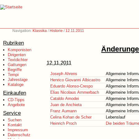
Navigation:
Klassika
/
Historie
/
12.11.2011
Rubriken
Änderungen
Komponisten
Dirigenten
Textdichter
12.11.2011
Gattungen
Begriffe
Joseph Ahrens
Allgemeine Inform
Tempi
Jahrestage
Henrico Giovanni Albicastro
Allgemeine Inform
Kataloge
Eduardo Alonso-Crespo
Allgemeine Inform
Einkaufen
Elias Nicolaus Ammerbach
Allgemeine Inform
Cataldo Amodei
Allgemeine Inform
CD-Tipps
Angebote
Juan de Anchieta
Allgemeine Inform
Franz Aumann
Allgemeine Inform
Service
Celina Kohan de Scher
Lebenslauf
Suchen
Heinrich Proch
Die beiden Träum
Kontakt
Impressum
Datenschutz