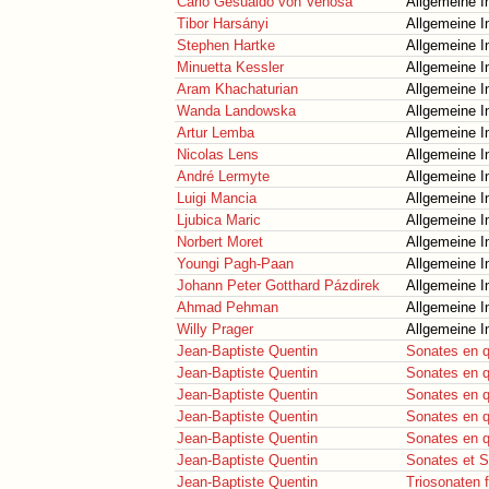
Carlo Gesualdo von Venosa
Allgemeine I
Tibor Harsányi
Allgemeine I
Stephen Hartke
Allgemeine I
Minuetta Kessler
Allgemeine I
Aram Khachaturian
Allgemeine I
Wanda Landowska
Allgemeine I
Artur Lemba
Allgemeine I
Nicolas Lens
Allgemeine I
André Lermyte
Allgemeine I
Luigi Mancia
Allgemeine I
Ljubica Maric
Allgemeine I
Norbert Moret
Allgemeine I
Youngi Pagh-Paan
Allgemeine I
Johann Peter Gotthard Pázdirek
Allgemeine I
Ahmad Pehman
Allgemeine I
Willy Prager
Allgemeine I
Jean-Baptiste Quentin
Sonates en q
Jean-Baptiste Quentin
Sonates en q
Jean-Baptiste Quentin
Sonates en q
Jean-Baptiste Quentin
Sonates en q
Jean-Baptiste Quentin
Sonates en q
Jean-Baptiste Quentin
Sonates et Si
Jean-Baptiste Quentin
Triosonaten f