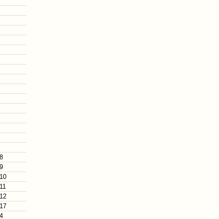
 8
 9
 10
 11
 12
 17
 4