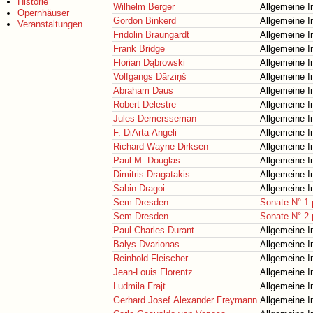
Historie
Wilhelm Berger
Allgemeine I
Opernhäuser
Gordon Binkerd
Allgemeine I
Veranstaltungen
Fridolin Braungardt
Allgemeine I
Frank Bridge
Allgemeine I
Florian Dąbrowski
Allgemeine I
Volfgangs Dārziņš
Allgemeine I
Abraham Daus
Allgemeine I
Robert Delestre
Allgemeine I
Jules Demersseman
Allgemeine I
F. DiArta-Angeli
Allgemeine I
Richard Wayne Dirksen
Allgemeine I
Paul M. Douglas
Allgemeine I
Dimitris Dragatakis
Allgemeine I
Sabin Dragoi
Allgemeine I
Sem Dresden
Sonate N° 1 
Sem Dresden
Sonate N° 2 
Paul Charles Durant
Allgemeine I
Balys Dvarionas
Allgemeine I
Reinhold Fleischer
Allgemeine I
Jean-Louis Florentz
Allgemeine I
Ludmila Frajt
Allgemeine I
Gerhard Josef Alexander Freymann
Allgemeine I