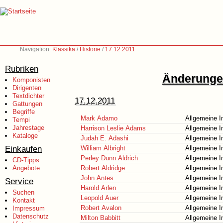
Navigation:
Klassika
/
Historie
/
17.12.2011
Rubriken
Änderungen
Komponisten
Dirigenten
Textdichter
17.12.2011
Gattungen
Begriffe
Mark Adamo
Allgemeine I
Tempi
Jahrestage
Harrison Leslie Adams
Allgemeine I
Kataloge
Judah E. Adashi
Allgemeine I
Einkaufen
William Albright
Allgemeine I
Perley Dunn Aldrich
Allgemeine I
CD-Tipps
Angebote
Robert Aldridge
Allgemeine I
John Antes
Allgemeine I
Service
Harold Arlen
Allgemeine I
Suchen
Leopold Auer
Allgemeine I
Kontakt
Robert Avalon
Allgemeine I
Impressum
Datenschutz
Milton Babbitt
Allgemeine I