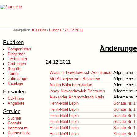
Navigation:
Klassika
/
Historie
/
24.12.2011
Rubriken
Änderungen
Komponisten
Dirigenten
Textdichter
24.12.2011
Gattungen
Begriffe
Wladimir Dawidowitsch Aschkenasi
Allgemeine I
Tempi
Jahrestage
Mili Alexejewitsch Balakirew
Allgemeine I
Kataloge
Andria Balantschiwadse
Allgemeine I
Einkaufen
Issay Alexandrowich Dobrowen
Allgemeine I
Alexander Abramowitsch Krein
Allgemeine I
CD-Tipps
Angebote
Henri-Noël Lepin
Sonate Nr. 1 
Henri-Noël Lepin
Sonate Nr. 1 
Service
Henri-Noël Lepin
Sonate Nr. 1 
Suchen
Henri-Noël Lepin
Sonate Nr. 1 
Kontakt
Henri-Noël Lepin
Sonate Nr. 1 
Impressum
Datenschutz
Henri-Noël Lepin
Sonate Nr. 1 