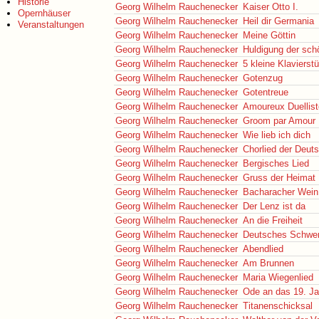
Historie
Georg Wilhelm Rauchenecker
Kaiser Otto I.
Opernhäuser
Georg Wilhelm Rauchenecker
Heil dir Germania
Veranstaltungen
Georg Wilhelm Rauchenecker
Meine Göttin
Georg Wilhelm Rauchenecker
Huldigung der sc
Georg Wilhelm Rauchenecker
5 kleine Klavierst
Georg Wilhelm Rauchenecker
Gotenzug
Georg Wilhelm Rauchenecker
Gotentreue
Georg Wilhelm Rauchenecker
Amoureux Duellis
Georg Wilhelm Rauchenecker
Groom par Amour
Georg Wilhelm Rauchenecker
Wie lieb ich dich
Georg Wilhelm Rauchenecker
Chorlied der Deut
Georg Wilhelm Rauchenecker
Bergisches Lied
Georg Wilhelm Rauchenecker
Gruss der Heimat
Georg Wilhelm Rauchenecker
Bacharacher Wein
Georg Wilhelm Rauchenecker
Der Lenz ist da
Georg Wilhelm Rauchenecker
An die Freiheit
Georg Wilhelm Rauchenecker
Deutsches Schwer
Georg Wilhelm Rauchenecker
Abendlied
Georg Wilhelm Rauchenecker
Am Brunnen
Georg Wilhelm Rauchenecker
Maria Wiegenlied
Georg Wilhelm Rauchenecker
Ode an das 19. Ja
Georg Wilhelm Rauchenecker
Titanenschicksal