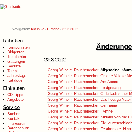
Navigation:
Klassika
/
Historie
/
22.3.2012
Rubriken
Änderungen
Komponisten
Dirigenten
Textdichter
22.3.2012
Gattungen
Begriffe
Georg Wilhelm Rauchenecker
Allgemeine Inform
Tempi
Jahrestage
Georg Wilhelm Rauchenecker
Grosse Vokale M
Kataloge
Georg Wilhelm Rauchenecker
Am Abend
Einkaufen
Georg Wilhelm Rauchenecker
Festgesang
Georg Wilhelm Rauchenecker
O du taufrischer 
CD-Tipps
Angebote
Georg Wilhelm Rauchenecker
Das heutige Vater
Georg Wilhelm Rauchenecker
Germania
Service
Georg Wilhelm Rauchenecker
Hymne
Suchen
Georg Wilhelm Rauchenecker
Niklaus von der F
Kontakt
Georg Wilhelm Rauchenecker
Die Murtenschlach
Impressum
Datenschutz
Georg Wilhelm Rauchenecker
Festkantate: Hina