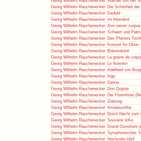
Georg Wilhelm Rauchenecker
Walther von der V
Georg Wilhelm Rauchenecker
Die Schönheit der
Georg Wilhelm Rauchenecker
Geduld
Georg Wilhelm Rauchenecker
Im Abendrot
Georg Wilhelm Rauchenecker
Ave verum corpus
Georg Wilhelm Rauchenecker
Schwert und Palm
Georg Wilhelm Rauchenecker
Des Pfarrers Toch
Georg Wilhelm Rauchenecker
Konzert für Oboe
Georg Wilhelm Rauchenecker
Bläseroktett
Georg Wilhelm Rauchenecker
La graine de coque
Georg Wilhelm Rauchenecker
Le florentin
Georg Wilhelm Rauchenecker
Adelheid von Bur
Georg Wilhelm Rauchenecker
Ingo
Georg Wilhelm Rauchenecker
Sanna
Georg Wilhelm Rauchenecker
Don Quijote
Georg Wilhelm Rauchenecker
Der Florentiner (N
Georg Wilhelm Rauchenecker
Zlatorog
Georg Wilhelm Rauchenecker
Amalasuntha
Georg Wilhelm Rauchenecker
Durch Nacht zum 
Georg Wilhelm Rauchenecker
Souvenir d'Aix
Georg Wilhelm Rauchenecker
Grand Ouverture p
Georg Wilhelm Rauchenecker
Symphonisches Ton
Georg Wilhelm Rauchenecker
Hochzeits-Idyll