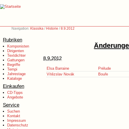
Navigation:
Klassika
/
Historie
/
8.9.2012
Rubriken
Änderungen
Komponisten
Dirigenten
Textdichter
8.9.2012
Gattungen
Begriffe
Elsa Barraine
Prélude
Tempi
Jahrestage
Vítězslav Novák
Bouře
Kataloge
Einkaufen
CD-Tipps
Angebote
Service
Suchen
Kontakt
Impressum
Datenschutz