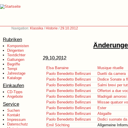
Navigation:
Klassika
/
Historie
/
29.10.2012
Rubriken
Änderungen
Komponisten
Dirigenten
Textdichter
29.10.2012
Gattungen
Begriffe
Elsa Barraine
Musique rituelle
Tempi
Jahrestage
Paolo Benedetto Bellinzani
Duetti da camera
Kataloge
Paolo Benedetto Bellinzani
Dodice Sonate a fl
Einkaufen
Paolo Benedetto Bellinzani
Salmi brevi per tut
Paolo Benedetto Bellinzani
Offertori a due voc
CD-Tipps
Angebote
Paolo Benedetto Bellinzani
Madrigali amorosi 
Paolo Benedetto Bellinzani
Missae quatuor vo
Service
Paolo Benedetto Bellinzani
Ester
Suchen
Paolo Benedetto Bellinzani
Abigaille
Kontakt
Paolo Benedetto Bellinzani
Dodici suonate da 
Impressum
Datenschutz
Emil Söchting
Allgemeine Inform