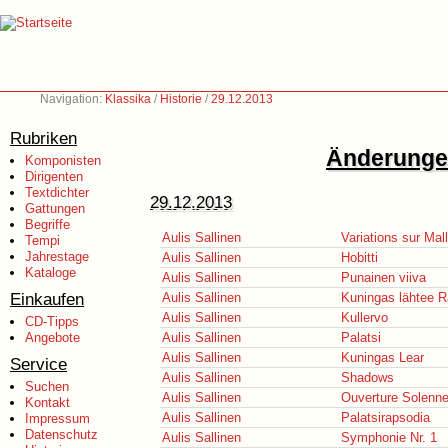
Navigation:
Klassika
/
Historie
/
29.12.2013
Rubriken
Änderungen
Komponisten
Dirigenten
Textdichter
29.12.2013
Gattungen
Begriffe
Aulis Sallinen
Variations sur Mal
Tempi
Jahrestage
Aulis Sallinen
Hobitti
Kataloge
Aulis Sallinen
Punainen viiva
Einkaufen
Aulis Sallinen
Kuningas lähtee 
Aulis Sallinen
Kullervo
CD-Tipps
Angebote
Aulis Sallinen
Palatsi
Aulis Sallinen
Kuningas Lear
Service
Aulis Sallinen
Shadows
Suchen
Aulis Sallinen
Ouverture Solenn
Kontakt
Aulis Sallinen
Palatsirapsodia
Impressum
Datenschutz
Aulis Sallinen
Symphonie Nr. 1