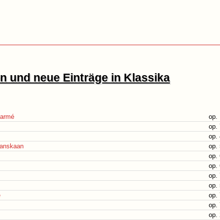
 und neue Einträge in Klassika
larmé
op.
op.
op.
Ranskaan
op.
op.
op.
op.
op.
e
op.
op.
op.