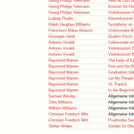
Georg Philipp Telemann
Weiche Lust un
Georg Philipp Telemann
Konzert für Fl
Georg Philipp Telemann
Violinkonzert h
Ludwig Thuille
Klavierkonzert
Ralph Vaughan Williams
Symphony no.
Francesco Maria Veracini
Violinsonate B
Giuseppe Verdi
Quattro Pezzi 
Antonio Vivaldi
Cellosonate a-
Antonio Vivaldi
Violinkonzert 
Antonio Vivaldi
Violinkonzert 
Raymond Warren
The Lady of E
Raymond Warren
Finn and the 
Raymond Warren
Graduation Od
Raymond Warren
Let My People
Raymond Warren
St. Patrick
Raymond Warren
In the Beginni
Samuel Wesley
Allgemeine Inf
John Williams
Allgemeine Inf
William Williams
Allgemeine Inf
Christian Friedrich Witt
Allgemeine Inf
Christian Friedrich Witt
Psalmodia Sac
Stefan Wolpe
Sonata for Ob