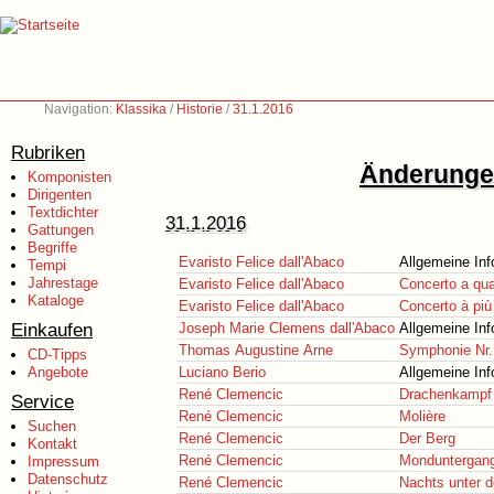
Navigation:
Klassika
/
Historie
/
31.1.2016
Rubriken
Änderungen
Komponisten
Dirigenten
Textdichter
31.1.2016
Gattungen
Begriffe
Evaristo Felice dall'Abaco
Allgemeine Inf
Tempi
Jahrestage
Evaristo Felice dall'Abaco
Concerto a qua
Kataloge
Evaristo Felice dall'Abaco
Concerto à più
Einkaufen
Joseph Marie Clemens dall'Abaco
Allgemeine Inf
Thomas Augustine Arne
Symphonie Nr.
CD-Tipps
Angebote
Luciano Berio
Allgemeine Inf
René Clemencic
Drachenkampf
Service
René Clemencic
Molière
Suchen
René Clemencic
Der Berg
Kontakt
René Clemencic
Monduntergan
Impressum
Datenschutz
René Clemencic
Nachts unter d