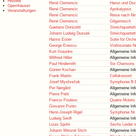
Historie
René Clemencic
Harun und Dsc
Opernhäuser
René Clemencic
Apokalypsis
Veranstaltungen
René Clemencic
Reise nach Ni
René Clemencic
Gilgamesch
Gaetano Donizetti
Streichquartett
Johann Ludwig Dussek
Streichquartett
Hanns Eisler
Suite für Orche
George Enescu
Violinsonate Nr
Kurt Graunke
Allgemeine Inf
Wilfried Hiller
Allgemeine Inf
Paul Hindemith
Six Chansons
Günter Kochan
Allgemeine Inf
Frank Martin
Cellokonzert
Josef Mysliveček
Symphonie B-
Per Nørgård
Allgemeine Inf
Pierre Petit
Allgemeine Inf
Francis Poulenc
Quatre Motets
Giovanni Punto
Allgemeine Inf
Henri-Joseph Rigel
Symphonie Nr.
Ludwig Senfl
Allgemeine Inf
Louis Spohr
Sechs Lieder m
Johann Wenzel Stich
Allgemeine Inf