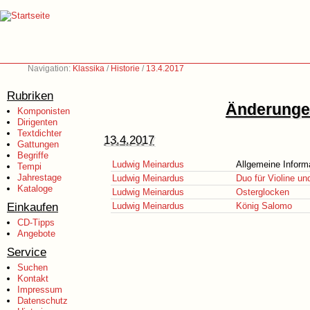
Navigation:
Klassika
/
Historie
/
13.4.2017
Rubriken
Änderungen
Komponisten
Dirigenten
Textdichter
13.4.2017
Gattungen
Begriffe
Ludwig Meinardus
Allgemeine Inform
Tempi
Jahrestage
Ludwig Meinardus
Duo für Violine un
Kataloge
Ludwig Meinardus
Osterglocken
Einkaufen
Ludwig Meinardus
König Salomo
CD-Tipps
Angebote
Service
Suchen
Kontakt
Impressum
Datenschutz