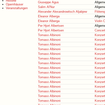
Historie
Giuseppe Agus
Allgeme
Opernhäuser
Salim Al'Nur
Allgeme
Veranstaltungen
Alexander Alexandrowitsch Aljabjew
Flötenq
Eleanor Alberga
Allgeme
Eleanor Alberga
Violin 
Per Hjort Albertsen
Allgeme
Per Hjort Albertsen
Concert
Tomaso Albinoni
Konzert
Tomaso Albinoni
Konzert
Tomaso Albinoni
Konzer
Tomaso Albinoni
Konzer
Tomaso Albinoni
Konzer
Tomaso Albinoni
Konzer
Tomaso Albinoni
Konzer
Tomaso Albinoni
Konzer
Tomaso Albinoni
Konzert
Tomaso Albinoni
Konzer
Tomaso Albinoni
Konzer
Tomaso Albinoni
Konzer
Tomaso Albinoni
Konzert
Tomaso Albinoni
Konzert
Tomaso Albinoni
Konzer