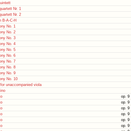
uintett
quartett Nr. 1
quartett Nr. 2
n B-A-C-H
ny No. 1
ny No. 2
ny No. 3
ny No. 4
ny No. 5
ny No. 6
ny No. 7
ny No. 8
ny No. 9
ny No. 10
for unaccompanied viola
ino
to
op. 9 
to
op. 9 
to
op. 9 
to
op. 9 
to
op. 9 
to
op. 9 