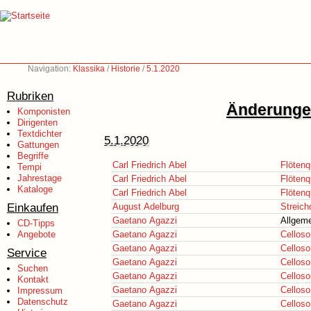
Navigation:
Klassika
/
Historie
/
5.1.2020
Rubriken
Änderungen
Komponisten
Dirigenten
Textdichter
5.1.2020
Gattungen
Begriffe
Carl Friedrich Abel
Flötenq
Tempi
Jahrestage
Carl Friedrich Abel
Flötenq
Kataloge
Carl Friedrich Abel
Flötenq
Einkaufen
August Adelburg
Streich
Gaetano Agazzi
Allgeme
CD-Tipps
Angebote
Gaetano Agazzi
Celloso
Gaetano Agazzi
Celloso
Service
Gaetano Agazzi
Celloso
Suchen
Gaetano Agazzi
Celloso
Kontakt
Gaetano Agazzi
Celloso
Impressum
Datenschutz
Gaetano Agazzi
Celloso