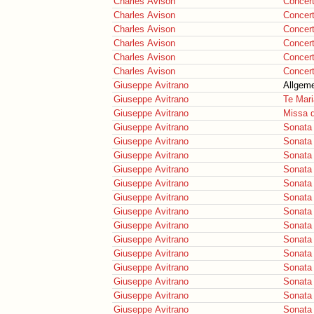
Charles Avison
Concer
Charles Avison
Concer
Charles Avison
Concer
Charles Avison
Concer
Charles Avison
Concer
Charles Avison
Concer
Giuseppe Avitrano
Allgeme
Giuseppe Avitrano
Te Mar
Giuseppe Avitrano
Missa 
Giuseppe Avitrano
Sonata 
Giuseppe Avitrano
Sonata 
Giuseppe Avitrano
Sonata 
Giuseppe Avitrano
Sonata 
Giuseppe Avitrano
Sonata 
Giuseppe Avitrano
Sonata 
Giuseppe Avitrano
Sonata 
Giuseppe Avitrano
Sonata 
Giuseppe Avitrano
Sonata 
Giuseppe Avitrano
Sonata 
Giuseppe Avitrano
Sonata 
Giuseppe Avitrano
Sonata 
Giuseppe Avitrano
Sonata 
Giuseppe Avitrano
Sonata 