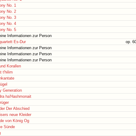
ny No. 1
ny No. 2
ny No. 3
ny No. 4
ny No. 5
ine Informationen zur Person
quartett Es-Dur
op. 6
ine Informationen zur Person
ine Informationen zur Person
ine Informationen zur Person
und Korallen
 t'hilim
kantate
ügel
y Generation
dra ha'Hashmonait
rüger
der Der Abschied
sers neue Kleider
de von König Og
te Sünde
g