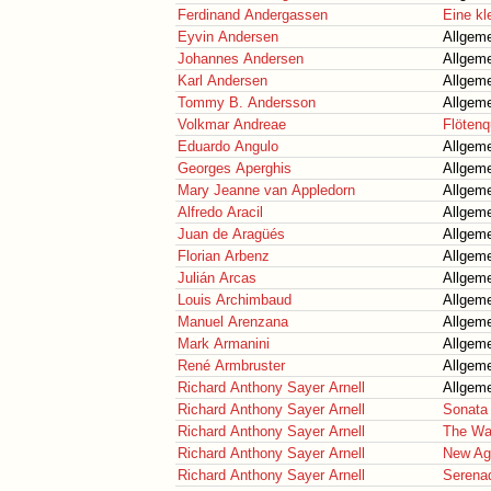
Ferdinand Andergassen
Eine kl
Eyvin Andersen
Allgeme
Johannes Andersen
Allgeme
Karl Andersen
Allgeme
Tommy B. Andersson
Allgeme
Volkmar Andreae
Flötenq
Eduardo Angulo
Allgeme
Georges Aperghis
Allgeme
Mary Jeanne van Appledorn
Allgeme
Alfredo Aracil
Allgeme
Juan de Aragüés
Allgeme
Florian Arbenz
Allgeme
Julián Arcas
Allgeme
Louis Archimbaud
Allgeme
Manuel Arenzana
Allgeme
Mark Armanini
Allgeme
René Armbruster
Allgeme
Richard Anthony Sayer Arnell
Allgeme
Richard Anthony Sayer Arnell
Sonata 
Richard Anthony Sayer Arnell
The Wa
Richard Anthony Sayer Arnell
New Ag
Richard Anthony Sayer Arnell
Serena