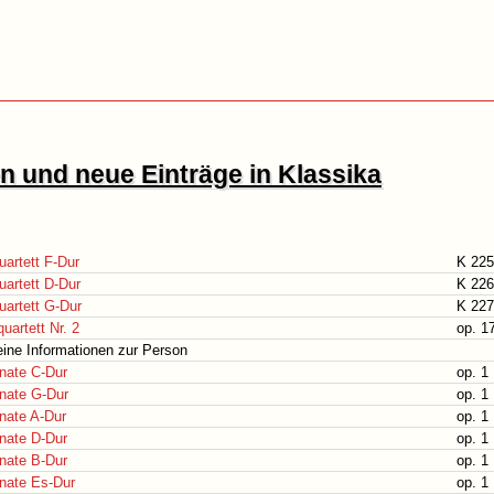
 und neue Einträge in Klassika
uartett F-Dur
K 225
uartett D-Dur
K 226
uartett G-Dur
K 227
quartett Nr. 2
op. 1
ine Informationen zur Person
nate C-Dur
op. 1 
nate G-Dur
op. 1 
nate A-Dur
op. 1 
nate D-Dur
op. 1 
nate B-Dur
op. 1 
nate Es-Dur
op. 1 