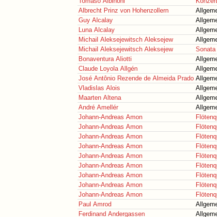
Tomaso Albinoni
Konzert
Albrecht Prinz von Hohenzollern
Allgeme
Guy Alcalay
Allgeme
Luna Alcalay
Allgeme
Michail Aleksejewitsch Aleksejew
Allgeme
Michail Aleksejewitsch Aleksejew
Sonata 
Bonaventura Aliotti
Allgeme
Claude Loyola Allgén
Allgeme
José Antônio Rezende de Almeida Prado
Allgeme
Vladislas Alois
Allgeme
Maarten Altena
Allgeme
André Amellér
Allgeme
Johann-Andreas Amon
Flötenq
Johann-Andreas Amon
Flötenq
Johann-Andreas Amon
Flötenq
Johann-Andreas Amon
Flötenq
Johann-Andreas Amon
Flötenq
Johann-Andreas Amon
Flötenq
Johann-Andreas Amon
Flötenq
Johann-Andreas Amon
Flötenq
Johann-Andreas Amon
Flötenq
Paul Amrod
Allgeme
Ferdinand Andergassen
Allgeme