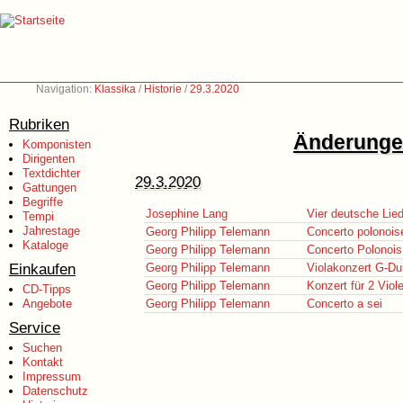
Navigation:
Klassika
/
Historie
/
29.3.2020
Rubriken
Änderungen
Komponisten
Dirigenten
Textdichter
29.3.2020
Gattungen
Begriffe
Josephine Lang
Vier deutsche Lie
Tempi
Jahrestage
Georg Philipp Telemann
Concerto polonois
Kataloge
Georg Philipp Telemann
Concerto Polonois
Einkaufen
Georg Philipp Telemann
Violakonzert G-Du
Georg Philipp Telemann
Konzert für 2 Viol
CD-Tipps
Angebote
Georg Philipp Telemann
Concerto a sei
Service
Suchen
Kontakt
Impressum
Datenschutz