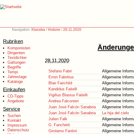
Navigation:
Klassika
/
Historie
/
28.11.2020
Rubriken
Änderungen
Komponisten
Dirigenten
Textdichter
28.11.2020
Gattungen
Begriffe
Stefano Fabri
Allgemeine Inform
Tempi
Jahrestage
Ernst Fabritius
Allgemeine Inform
Kataloge
Blair Fairchild
Allgemeine Inform
Einkaufen
Kandidus Faitelli
Allgemeine Inform
Vigilius Blasius Faitelli
Allgemeine Inform
CD-Tipps
Angebote
Andrea Falconieri
Allgemeine Inform
Juan José Falcón Sanabria
Allgemeine Inform
Service
Juan José Falcón Sanabria
La hija del cielo
Suchen
Julien Falk
Allgemeine Inform
Kontakt
G. Fanchetti
Allgemeine Inform
Impressum
Datenschutz
Girolamo Fantini
Allgemeine Inform