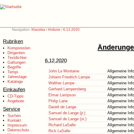
Navigation:
Klassika
/
Historie
/
6.12.2020
Rubriken
Änderungen
Komponisten
Dirigenten
Textdichter
6.12.2020
Gattungen
Begriffe
John La Montaine
Allgemeine Inf
Tempi
Jahrestage
Johann Friedrich Lampe
Allgemeine Inf
Kataloge
Walther Lampe
Allgemeine Inf
Einkaufen
Gerhard Lampersberg
Allgemeine Inf
Elmar Lampson
Allgemeine Inf
CD-Tipps
Angebote
Philip Lane
Allgemeine Inf
Daniël de Lange
Allgemeine Inf
Service
Samuel de Lange (jr.)
Allgemeine Inf
Suchen
Samuel de Lange (sr.)
Allgemeine Inf
Kontakt
Richard LaSalle
Allgemeine Inf
Impressum
Datenschutz
Rick LaSalle
Allgemeine Inf