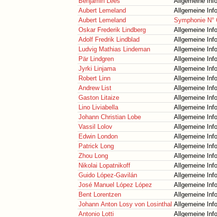
Benjamin Lees
Allgemeine Inf
Aubert Lemeland
Allgemeine Inf
Aubert Lemeland
Symphonie N° 
Oskar Frederik Lindberg
Allgemeine Inf
Adolf Fredrik Lindblad
Allgemeine Inf
Ludvig Mathias Lindeman
Allgemeine Inf
Pär Lindgren
Allgemeine Inf
Jyrki Linjama
Allgemeine Inf
Robert Linn
Allgemeine Inf
Andrew List
Allgemeine Inf
Gaston Litaize
Allgemeine Inf
Lino Liviabella
Allgemeine Inf
Johann Christian Lobe
Allgemeine Inf
Vassil Lolov
Allgemeine Inf
Edwin London
Allgemeine Inf
Patrick Long
Allgemeine Inf
Zhou Long
Allgemeine Inf
Nikolai Lopatnikoff
Allgemeine Inf
Guido López-Gavilán
Allgemeine Inf
José Manuel López López
Allgemeine Inf
Bent Lorentzen
Allgemeine Inf
Johann Anton Losy von Losinthal
Allgemeine Inf
Antonio Lotti
Allgemeine Inf