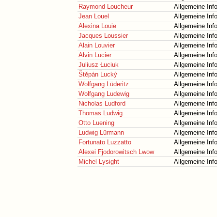
Raymond Loucheur
Allgemeine Inf
Jean Louel
Allgemeine Inf
Alexina Louie
Allgemeine Inf
Jacques Loussier
Allgemeine Inf
Alain Louvier
Allgemeine Inf
Alvin Lucier
Allgemeine Inf
Juliusz Łuciuk
Allgemeine Inf
Štĕpán Lucký
Allgemeine Inf
Wolfgang Lüderitz
Allgemeine Inf
Wolfgang Ludewig
Allgemeine Inf
Nicholas Ludford
Allgemeine Inf
Thomas Ludwig
Allgemeine Inf
Otto Luening
Allgemeine Inf
Ludwig Lürmann
Allgemeine Inf
Fortunato Luzzatto
Allgemeine Inf
Alexei Fjodorowitsch Lwow
Allgemeine Inf
Michel Lysight
Allgemeine Inf