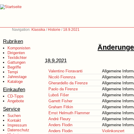
Navigation:
Klassika
/
Historie
/
18.9.2021
Rubriken
Änderungen
Komponisten
Dirigenten
Textdichter
18.9.2021
Gattungen
Begriffe
Valentino Fioravanti
Allgemeine Inform
Tempi
Jahrestage
Nicolò Fiorenza
Allgemeine Inform
Kataloge
Gherardello da Firenze
Allgemeine Inform
Einkaufen
Paolo da Firenze
Allgemeine Inform
Luboš Fišer
Allgemeine Inform
CD-Tipps
Angebote
Garrett Fisher
Allgemeine Inform
Graham Fitkin
Allgemeine Inform
Service
Ernst Helmuth Flammer
Allgemeine Inform
Suchen
André Fleury
Allgemeine Inform
Kontakt
Anders Flodin
Allgemeine Inform
Impressum
Datenschutz
Anders Flodin
Violinkonzert