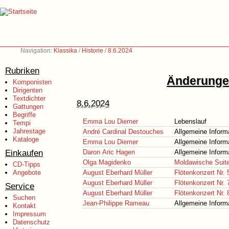
Navigation:
Klassika
/
Historie
/
8.6.2024
Rubriken
Änderungen
Komponisten
Dirigenten
Textdichter
8.6.2024
Gattungen
Begriffe
Emma Lou Diemer
Lebenslauf
Tempi
Jahrestage
André Cardinal Destouches
Allgemeine Inform
Kataloge
Emma Lou Diemer
Allgemeine Inform
Einkaufen
Daron Aric Hagen
Allgemeine Inform
Olga Magidenko
Moldawische Suit
CD-Tipps
Angebote
August Eberhard Müller
Flötenkonzert Nr. 
August Eberhard Müller
Flötenkonzert Nr. 
Service
August Eberhard Müller
Flötenkonzert Nr. 
Suchen
Jean-Philippe Rameau
Allgemeine Inform
Kontakt
Impressum
Datenschutz