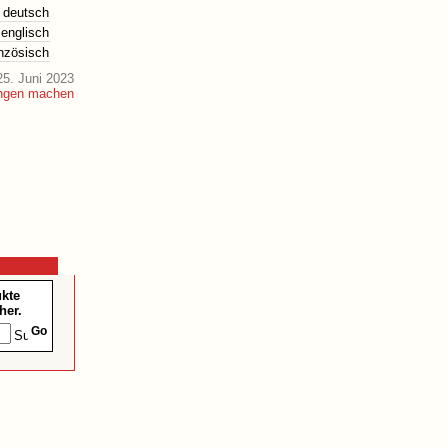
deutsch
englisch
anzösisch
5. Juni 2023
ukte
her.
Go