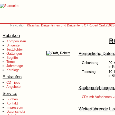
Navigation:
Klassika
/
Dirigentinnen und Dirigenten
/
C
/
Robert Craft (1923
Rubriken
Ro
Komponisten
Dirigenten
Textdichter
Persönliche Daten:
Gattungen
Begriffe
Tempi
Geburtstag:
20. 
Jahrestage
in 
Kataloge
Todestag:
10.
in G
Einkaufen
CD-Tipps
Angebote
Kaufempfehlungen
Service
CDs mit Aufnahmen vo
Suchen
Kontakt
Impressum
Weiterführende Lin
Datenschutz