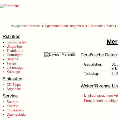
Navigation:
Klassika
/
Dirigentinnen und Dirigenten
/
D
/
Meredith Davies (
Rubriken
Mer
Komponisten
Dirigenten
Textdichter
Persönliche Daten:
Gattungen
Begriffe
Tempi
Geburtstag:
30. 
Jahrestage
in B
Kataloge
Todestag:
9. 
Einkaufen
CD-Tipps
Weiterführende Lin
Angebote
Service
Englischsprachiger Art
Französischsprachiger 
Suchen
Kontakt
Impressum
Datenschutz