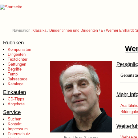
Navigation:
Klassika
/
Dirigentinnen und Dirigenten
/
E
/
Werner Ehrhardt (g
Rubriken
Wer
Komponisten
Dirigenten
Textdichter
Persönli
Gattungen
Begriffe
Tempi
Geburtsta
Jahrestage
Kataloge
Einkaufen
Mehr Inf
CD-Tipps
Angebote
Ausführli
Service
Bildergale
Suchen
Kontakt
Weiterfü
Impressum
Datenschutz
Webseite 
Foto: Ursus Samaga