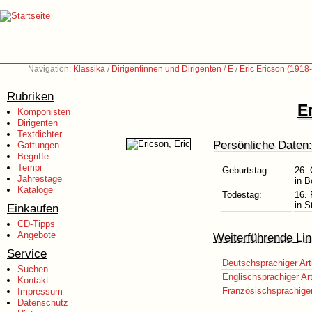
Navigation:
Klassika
/
Dirigentinnen und Dirigenten
/
E
/
Eric Ericson (1918
Rubriken
E
Komponisten
Dirigenten
Textdichter
Persönliche Daten:
Gattungen
Begriffe
Tempi
Geburtstag:
26. 
Jahrestage
in 
Kataloge
Todestag:
16. 
in 
Einkaufen
CD-Tipps
Angebote
Weiterführende Lin
Service
Deutschsprachiger Art
Suchen
Englischsprachiger Art
Kontakt
Französischsprachiger 
Impressum
Datenschutz