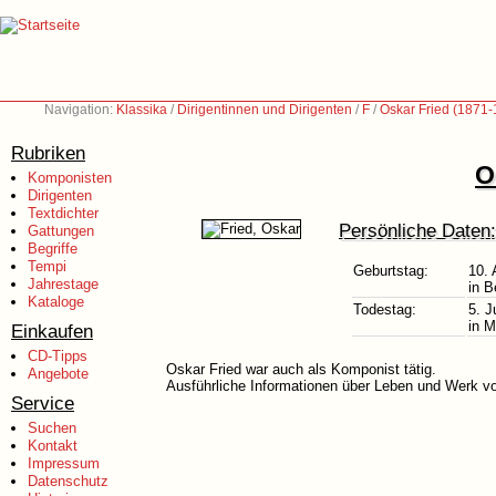
Navigation:
Klassika
/
Dirigentinnen und Dirigenten
/
F
/
Oskar Fried (1871-
Rubriken
O
Komponisten
Dirigenten
Textdichter
Persönliche Daten:
Gattungen
Begriffe
Tempi
Geburtstag:
10.
Jahrestage
in B
Kataloge
Todestag:
5. J
in 
Einkaufen
CD-Tipps
Oskar Fried war auch als Komponist tätig.
Angebote
Ausführliche Informationen über Leben und Werk vo
Service
Suchen
Kontakt
Impressum
Datenschutz