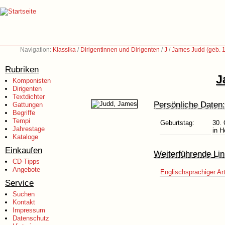
Navigation:
Klassika
/
Dirigentinnen und Dirigenten
/
J
/
James Judd (geb. 
Rubriken
J
Komponisten
Dirigenten
Textdichter
Persönliche Daten:
Gattungen
Begriffe
Tempi
Geburtstag:
30. 
Jahrestage
in H
Kataloge
Einkaufen
Weiterführende Lin
CD-Tipps
Angebote
Englischsprachiger Art
Service
Suchen
Kontakt
Impressum
Datenschutz