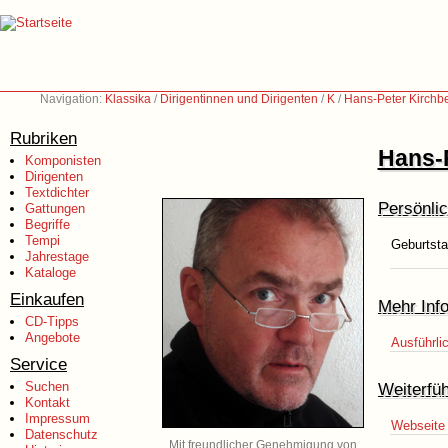
Navigation:
Klassika
/
Dirigentinnen und Dirigenten
/
K
/
Hans-Peter Kirchbe
Rubriken
Hans-P
Komponisten
Dirigenten
Textdichter
Persönli
Gattungen
Begriffe
Tempi
Geburtsta
Jahrestage
Kataloge
Einkaufen
Mehr Inf
CD-Tipps
Angebote
Ausführli
Service
Suchen
Weiterfü
Kontakt
Impressum
Webseite 
Datenschutz
Mit freundlicher Genehmigung von