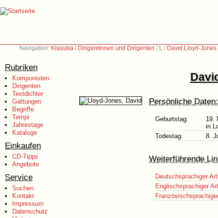
Navigation:
Klassika
/
Dirigentinnen und Dirigenten
/
L
/
David Lloyd-Jones
Rubriken
Davi
Komponisten
Dirigenten
Textdichter
Persönliche Daten:
Gattungen
Begriffe
Tempi
Geburtstag:
19.
Jahrestage
in L
Kataloge
Todestag:
8. J
Einkaufen
CD-Tipps
Weiterführende Lin
Angebote
Service
Deutschsprachiger Art
Englischsprachiger Art
Suchen
Kontakt
Französischsprachiger 
Impressum
Datenschutz