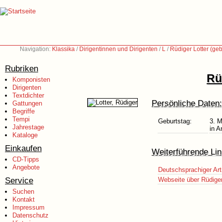
Navigation:
Klassika
/
Dirigentinnen und Dirigenten
/
L
/
Rüdiger Lotter (ge
Rubriken
Rü
Komponisten
Dirigenten
Textdichter
Persönliche Daten:
Gattungen
Begriffe
Tempi
Geburtstag:
3. 
Jahrestage
in A
Kataloge
Einkaufen
Weiterführende Lin
CD-Tipps
Angebote
Deutschsprachiger Art
Service
Webseite über Rüdiger
Suchen
Kontakt
Impressum
Datenschutz