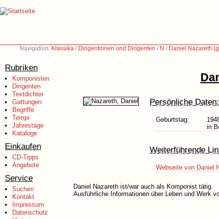
Navigation:
Klassika
/
Dirigentinnen und Dirigenten
/
N
/
Daniel Nazareth (
Rubriken
Dan
Komponisten
Dirigenten
Textdichter
Persönliche Daten:
Gattungen
Begriffe
Tempi
Geburtstag:
194
Jahrestage
in B
Kataloge
Einkaufen
Weiterführende Lin
CD-Tipps
Angebote
Webseite von Daniel 
Service
Daniel Nazareth ist/war auch als Komponist tätig.
Suchen
Ausführliche Informationen über Leben und Werk vo
Kontakt
Impressum
Datenschutz