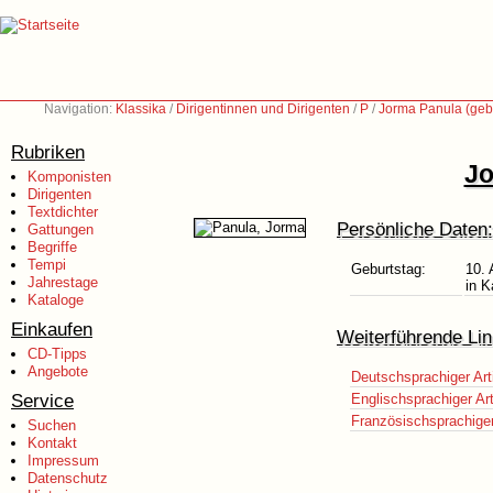
Navigation:
Klassika
/
Dirigentinnen und Dirigenten
/
P
/
Jorma Panula (geb
Rubriken
Jo
Komponisten
Dirigenten
Textdichter
Persönliche Daten:
Gattungen
Begriffe
Tempi
Geburtstag:
10.
Jahrestage
in K
Kataloge
Einkaufen
Weiterführende Lin
CD-Tipps
Angebote
Deutschsprachiger Art
Service
Englischsprachiger Art
Französischsprachiger 
Suchen
Kontakt
Impressum
Datenschutz