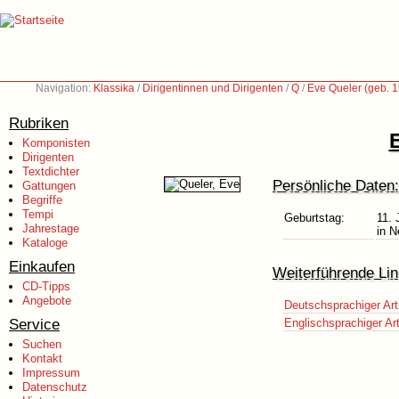
Navigation:
Klassika
/
Dirigentinnen und Dirigenten
/
Q
/
Eve Queler (geb. 
Rubriken
E
Komponisten
Dirigenten
Textdichter
Persönliche Daten:
Gattungen
Begriffe
Tempi
Geburtstag:
11. 
Jahrestage
in 
Kataloge
Einkaufen
Weiterführende Lin
CD-Tipps
Angebote
Deutschsprachiger Art
Service
Englischsprachiger Art
Suchen
Kontakt
Impressum
Datenschutz