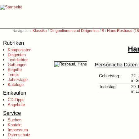
Navigation:
Klassika
/
Dirigentinnen und Dirigenten
/
R
/
Hans Rosbaud (18
Rubriken
Ha
Komponisten
Dirigenten
Textdichter
Persönliche Daten:
Gattungen
Begriffe
Tempi
Geburtstag:
22. 
Jahrestage
in G
Kataloge
Todestag:
29.
in 
Einkaufen
CD-Tipps
Angebote
Service
Suchen
Kontakt
Impressum
Datenschutz