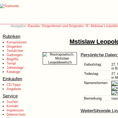
Navigation:
Klassika
/
Dirigentinnen und Dirigenten
/
R
/
Mstislaw Leopoldo
Rubriken
Mstislaw Leopol
Komponisten
Dirigenten
Textdichter
Persönliche Daten:
Gattungen
Begriffe
Tempi
Geburtstag:
27.
Jahrestage
in B
Kataloge
Todestag:
27. 
in 
Einkaufen
Namensformen:
CD-Tipps
Angebote
Service
Bemerkung:
russ
Suchen
Kontakt
Weiterführende Lin
Impressum
Datenschutz