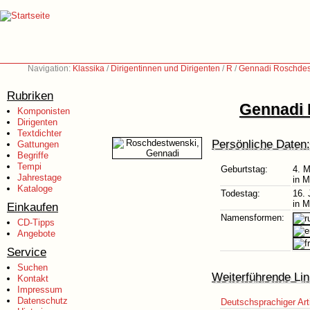
Navigation:
Klassika
/
Dirigentinnen und Dirigenten
/
R
/
Gennadi Roschdes
Rubriken
Gennadi 
Komponisten
Dirigenten
Textdichter
Persönliche Daten:
Gattungen
Begriffe
Tempi
Geburtstag:
4. M
Jahrestage
in 
Kataloge
Todestag:
16. 
in 
Einkaufen
Namensformen:
CD-Tipps
Angebote
Service
Suchen
Weiterführende Lin
Kontakt
Impressum
Datenschutz
Deutschsprachiger Art