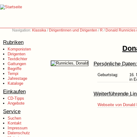
Navigation:
Klassika
/
Dirigentinnen und Dirigenten
/
R
/
Donald Runnicles 
Rubriken
Dona
Komponisten
Dirigenten
Textdichter
Persönliche Daten:
Gattungen
Begriffe
Tempi
Geburtstag:
16.
Jahrestage
in E
Kataloge
Einkaufen
Weiterführende Lin
CD-Tipps
Angebote
Webseite von Donald 
Service
Suchen
Kontakt
Impressum
Datenschutz