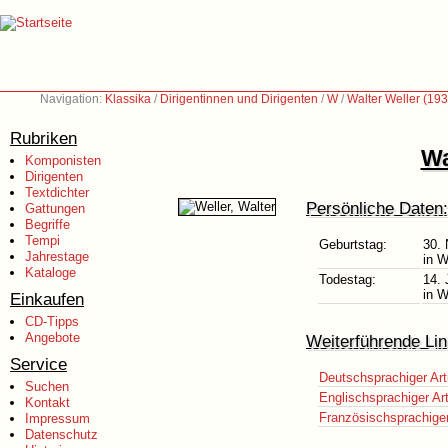
Navigation:
Klassika
/
Dirigentinnen und Dirigenten
/
W
/
Walter Weller (19
Rubriken
Wa
Komponisten
Dirigenten
Textdichter
Persönliche Daten:
Gattungen
Begriffe
Tempi
Geburtstag:
30.
Jahrestage
in W
Kataloge
Todestag:
14. 
in W
Einkaufen
CD-Tipps
Angebote
Weiterführende Lin
Service
Deutschsprachiger Art
Suchen
Englischsprachiger Art
Kontakt
Französischsprachiger 
Impressum
Datenschutz