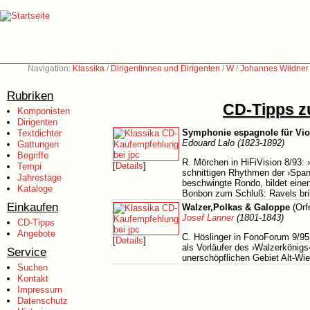
Navigation:
Klassika
/
Dirigentinnen und Dirigenten
/
W
/
Johannes Wildner 
Rubriken
CD-Tipps zu
Komponisten
Dirigenten
Symphonie espagnole für Viol
Textdichter
Edouard Lalo (1823-1892)
Gattungen
Begriffe
R. Mörchen in HiFiVision 8/93:
[
Details
]
Tempi
schnittigen Rhythmen der ›Spani
Jahrestage
beschwingte Rondo, bildet eine
Kataloge
Bonbon zum Schluß: Ravels brilla
Einkaufen
Walzer,Polkas & Galoppe
(Orf
Josef Lanner
(1801-1843)
CD-Tipps
Angebote
C. Höslinger in FonoForum 9/9
[
Details
]
als Vorläufer des ›Walzerkönig
Service
unerschöpflichen Gebiet Alt-Wi
Suchen
Kontakt
Impressum
Datenschutz