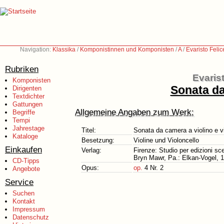
Navigation:
Klassika
/
Komponistinnen und Komponisten
/
A
/
Evaristo Feli
Rubriken
Evaris
Komponisten
Sonata da
Dirigenten
Textdichter
Gattungen
Allgemeine Angaben zum Werk:
Begriffe
Tempi
Jahrestage
Titel:
Sonata da camera a violino e v
Kataloge
Besetzung:
Violine und Violoncello
Einkaufen
Verlag:
Firenze: Studio per edizioni sc
Bryn Mawr, Pa.: Elkan-Vogel, 1
CD-Tipps
Opus:
op.
4 Nr. 2
Angebote
Service
Suchen
Kontakt
Impressum
Datenschutz