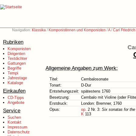
Navigation:
Klassika
/
Komponistinnen und Komponisten
/
A
/
Carl Friedric
Rubriken
Car
Komponisten
Dirigenten
Textdichter
Gattungen
Allgemeine Angaben zum Werk:
Begriffe
Tempi
Jahrestage
Titel:
Cembalosonate
Kataloge
Tonart:
D-Dur
Einkaufen
Entstehungszeit:
spätestens 1760
Besetzung:
Cembalo mit Violine (oder Flöte
CD-Tipps
Angebote
Erstdruck:
London: Bremner, 1760
Opus:
op.
2 Nr. 3:
Six sonatas for the
Service
K
113
Suchen
Kontakt
Impressum
Datenschutz