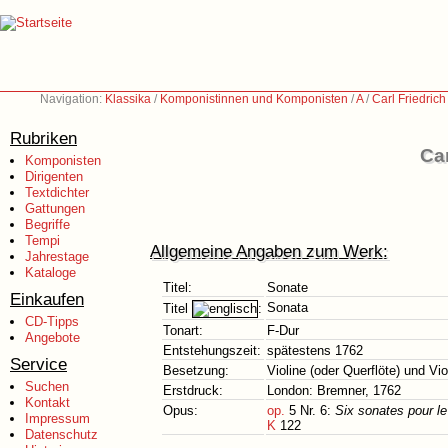
Navigation:
Klassika
/
Komponistinnen und Komponisten
/
A
/
Carl Friedric
Rubriken
Car
Komponisten
Dirigenten
Textdichter
Gattungen
Begriffe
Tempi
Allgemeine Angaben zum Werk:
Jahrestage
Kataloge
Titel:
Sonate
Einkaufen
Sonata
Titel
:
CD-Tipps
Tonart:
F-Dur
Angebote
Entstehungszeit:
spätestens 1762
Service
Besetzung:
Violine (oder Querflöte) und Vio
Suchen
Erstdruck:
London: Bremner, 1762
Kontakt
Opus:
op.
5 Nr. 6:
Six sonates pour le 
Impressum
K
122
Datenschutz