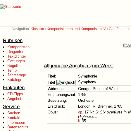
Navigation:
Klassika
/
Komponistinnen und Komponisten
/
A
/
Carl Friedric
Rubriken
Car
Komponisten
Dirigenten
Textdichter
Gattungen
Allgemeine Angaben zum Werk:
Begriffe
Tempi
Jahrestage
Titel:
Symphonie
Kataloge
Symphony
Titel
:
Einkaufen
Widmung:
George, Prince of Wales
CD-Tipps
Entstehungszeit:
1785
Angebote
Besetzung:
Orchester
Service
Erstdruck:
London: R. Bremner, 1785
Opus:
op.
17 Nr. 5:
Six overtures in 
Suchen
Highness...
Kontakt
K
35
Impressum
Datenschutz