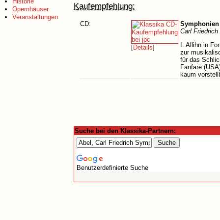
Historie
Kaufempfehlung:
Opernhäuser
Veranstaltungen
CD:
Symphonien 
Carl Friedrich
I. Allihn in 
[
Details
]
zur musikalis
für das Schli
Fanfare (USA)
kaum vorstellb
Suche bei den Klassika-Partnern:
Benutzerdefinierte Suche