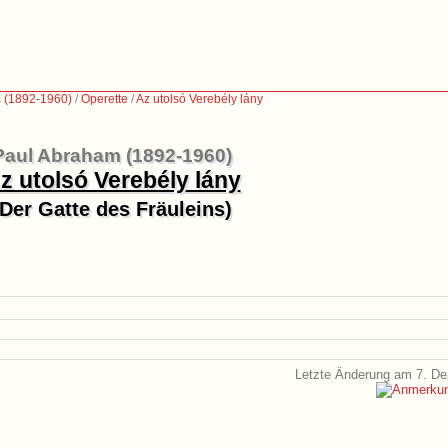
 (1892-1960)
/
Operette
/
Az utolsó Verebély lány
Paul Abraham (1892-1960)
z utolsó Verebély lány
(Der Gatte des Fräuleins)
Letzte Änderung am 7. D