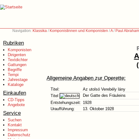
Navigation:
Klassika
/
Komponistinnen und Komponisten
/
A
/
Paul Abraham
Rubriken
Komponisten
A
Dirigenten
Textdichter
Gattungen
Begriffe
Tempi
Allgemeine Angaben zur Operette:
Jahrestage
Kataloge
Titel:
Az utolsó Verebély lány
Einkaufen
Der Gatte des Fräuleins
Titel
:
CD-Tipps
Entstehungszeit:
1928
Angebote
Uraufführung:
13. Oktober 1928
Service
Suchen
Kontakt
Impressum
Datenschutz