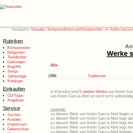
Navigation:
Klassika
/
Komponistinnen und Komponisten
/
A
/
Antón García 
Rubriken
An
Komponisten
Werke s
Dirigenten
Textdichter
Gattungen
Alle
Begriffe
Tempi
1996
Cadencias
Jahrestage
Kataloge
Einkaufen
In Klassika sind
5 weitere Werke
von Antón Garcí
CD-Tipps
von Antón García Abril ist noch nicht vollständ
Angebote
Service
Legende:
zu diesem Werk von Antón García Abril liegen a
Suchen
zu diesem Werk von Antón García Abril liegt das
Kontakt
zu diesem Werk von Antón García Abril liegt e
Impressum
zu diesem Werk von Antón García Abril liegt e
Datenschutz
zu diesem Werk von Antón García Abril können 