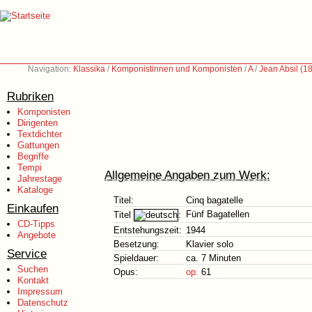
Navigation:
Klassika
/
Komponistinnen und Komponisten
/
A
/
Jean Absil (1
Rubriken
Komponisten
Dirigenten
Textdichter
Gattungen
Begriffe
Tempi
Allgemeine Angaben zum Werk:
Jahrestage
Kataloge
Titel:
Cinq bagatelle
Einkaufen
Fünf Bagatellen
Titel
:
CD-Tipps
Entstehungszeit:
1944
Angebote
Besetzung:
Klavier solo
Service
Spieldauer:
ca. 7 Minuten
Suchen
Opus:
op.
61
Kontakt
Impressum
Datenschutz