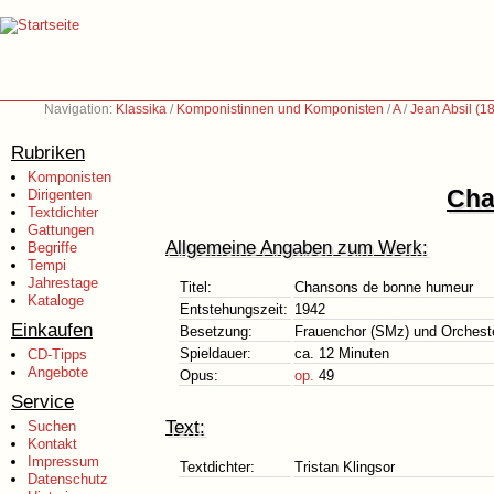
Navigation:
Klassika
/
Komponistinnen und Komponisten
/
A
/
Jean Absil (1
Rubriken
Komponisten
Cha
Dirigenten
Textdichter
Gattungen
Allgemeine Angaben zum Werk:
Begriffe
Tempi
Jahrestage
Titel:
Chansons de bonne humeur
Kataloge
Entstehungszeit:
1942
Einkaufen
Besetzung:
Frauenchor (SMz) und Orchester
Spieldauer:
ca. 12 Minuten
CD-Tipps
Angebote
Opus:
op.
49
Service
Text:
Suchen
Kontakt
Impressum
Textdichter:
Tristan Klingsor
Datenschutz