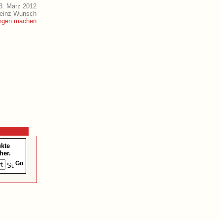
3. März 2012
Heinz Wunsch
ukte
her.
Go