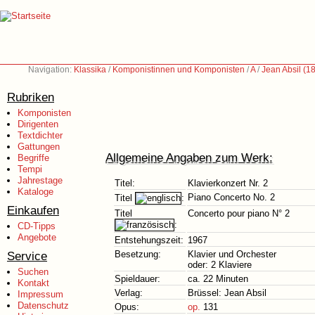
Navigation:
Klassika
/
Komponistinnen und Komponisten
/
A
/
Jean Absil (1
Rubriken
Komponisten
Dirigenten
Textdichter
Gattungen
Allgemeine Angaben zum Werk:
Begriffe
Tempi
Jahrestage
Titel:
Klavierkonzert Nr. 2
Kataloge
Piano Concerto No. 2
Titel
:
Einkaufen
Titel
Concerto pour piano N° 2
:
CD-Tipps
Angebote
Entstehungszeit:
1967
Service
Besetzung:
Klavier und Orchester
oder: 2 Klaviere
Suchen
Spieldauer:
ca. 22 Minuten
Kontakt
Verlag:
Brüssel: Jean Absil
Impressum
Datenschutz
Opus:
op.
131