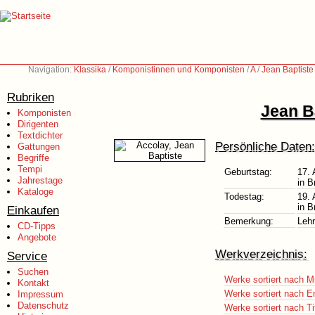
Navigation:
Klassika
/
Komponistinnen und Komponisten
/
A
/
Jean Baptiste
Rubriken
Jean B
Komponisten
Dirigenten
Textdichter
Persönliche Daten:
Gattungen
Begriffe
Tempi
Geburtstag:
17. 
Jahrestage
in B
Kataloge
Todestag:
19.
in B
Einkaufen
Bemerkung:
Lehr
CD-Tipps
Angebote
Werkverzeichnis:
Service
Suchen
Werke sortiert nach M
Kontakt
Werke sortiert nach E
Impressum
Datenschutz
Werke sortiert nach Ti