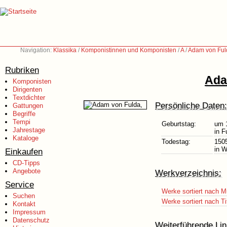
Navigation:
Klassika
/
Komponistinnen und Komponisten
/
A
/
Adam von Ful
Rubriken
Ada
Komponisten
Dirigenten
Textdichter
Persönliche Daten:
Gattungen
Begriffe
Tempi
Geburtstag:
um 
Jahrestage
in F
Kataloge
Todestag:
150
in W
Einkaufen
CD-Tipps
Angebote
Werkverzeichnis:
Service
Werke sortiert nach M
Suchen
Werke sortiert nach Ti
Kontakt
Impressum
Datenschutz
Weiterführende Lin