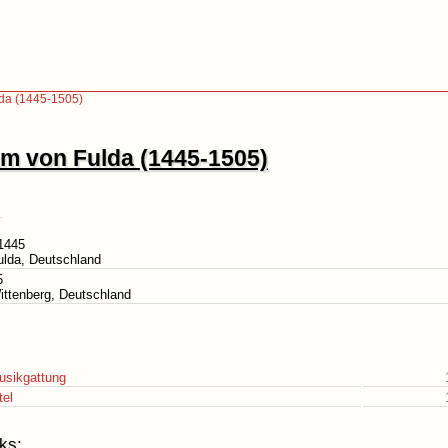
da (1445-1505)
m von Fulda (1445-1505)
1445
ulda, Deutschland
5
ittenberg, Deutschland
usikgattung
tel
ks: