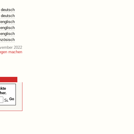
deutsch
deutsch
englisch
englisch
englisch
anzösisch
ovember 2022
ukte
her.
Go