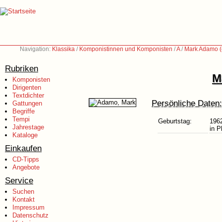
Navigation:
Klassika
/
Komponistinnen und Komponisten
/
A
/
Mark Adamo (
Rubriken
M
Komponisten
Dirigenten
Textdichter
Persönliche Daten:
Gattungen
Begriffe
Tempi
Geburtstag:
196
Jahrestage
in P
Kataloge
Einkaufen
CD-Tipps
Angebote
Service
Suchen
Kontakt
Impressum
Datenschutz