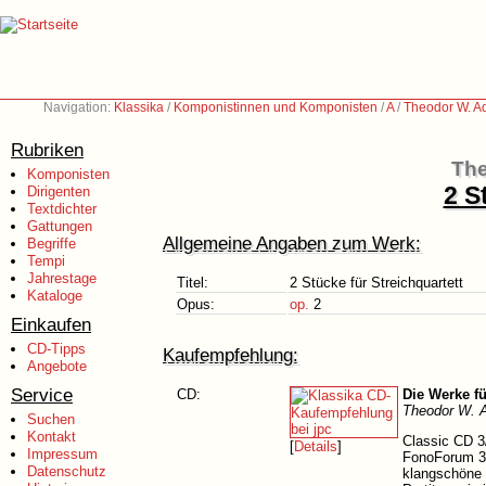
Navigation:
Klassika
/
Komponistinnen und Komponisten
/
A
/
Theodor W. A
Rubriken
The
Komponisten
2 S
Dirigenten
Textdichter
Gattungen
Allgemeine Angaben zum Werk:
Begriffe
Tempi
Jahrestage
Titel:
2 Stücke für Streichquartett
Kataloge
Opus:
op.
2
Einkaufen
CD-Tipps
Kaufempfehlung:
Angebote
Service
CD:
Die Werke fü
Theodor W. A
Suchen
Kontakt
Classic CD 3
[
Details
]
Impressum
FonoForum 3/
Datenschutz
klangschöne 