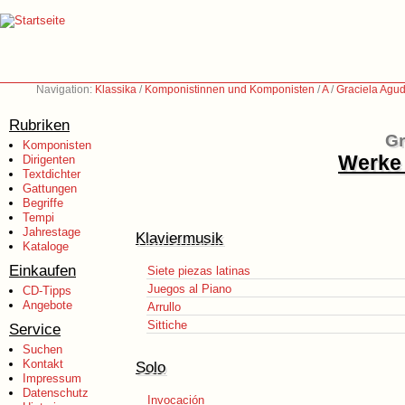
Navigation:
Klassika
/
Komponistinnen und Komponisten
/
A
/
Graciela Agu
Rubriken
Gr
Komponisten
Werke 
Dirigenten
Textdichter
Gattungen
Begriffe
Tempi
Jahrestage
Klaviermusik
Kataloge
Einkaufen
Siete piezas latinas
Juegos al Piano
CD-Tipps
Angebote
Arrullo
Sittiche
Service
Suchen
Kontakt
Solo
Impressum
Datenschutz
Invocación