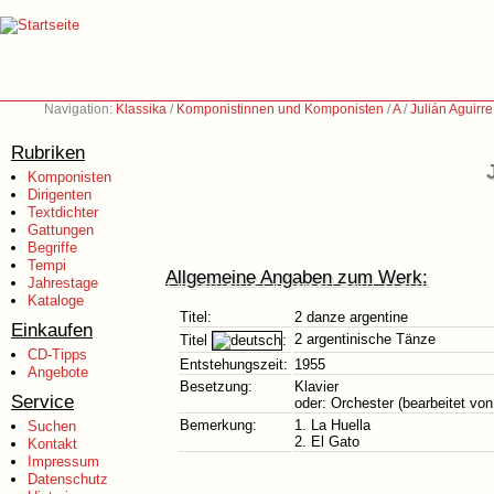
Navigation:
Klassika
/
Komponistinnen und Komponisten
/
A
/
Julián Aguirr
Rubriken
Komponisten
Dirigenten
Textdichter
Gattungen
Begriffe
Tempi
Allgemeine Angaben zum Werk:
Jahrestage
Kataloge
Titel:
2 danze argentine
Einkaufen
2 argentinische Tänze
Titel
:
CD-Tipps
Entstehungszeit:
1955
Angebote
Besetzung:
Klavier
Service
oder: Orchester (bearbeitet vo
Bemerkung:
1. La Huella
Suchen
2. El Gato
Kontakt
Impressum
Datenschutz