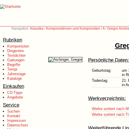
Navigation:
Klassika
/
Komponistinnen und Komponisten
/
A
/
Gregor Aichin
Rubriken
Greg
Komponisten
Dirigenten
Textdichter
Persönliche Daten:
Gattungen
Begriffe
Tempi
Geburtstag:
um 
Jahrestage
in 
Kataloge
Todestag:
21. 
in A
Einkaufen
CD-Tipps
Angebote
Werkverzeichnis:
Service
Werke sortiert nach M
Suchen
Werke sortiert nach Ti
Kontakt
Impressum
Datenschutz
Weiterführende Lin